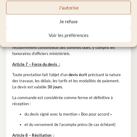
conditions générales de vente.
J'autorise
En cas de défaut de paiement, 8 jours après une mise en
demeure restée infructueuse, le contrat sera résilié de plein droit
Je refuse
si bon semble designajulie, sans préjudice de tous autres
dommages-intérêts.
Voir les préférences
Le Client devra rembourser tous les frais occasionnés par le
recouvrement contentieux des sommes dues, y compris les
honoraires d’officiers ministériels.
Article 7 – Force du devis :
Toute prestation fait l’objet d’un
devis écrit
précisant la nature
des travaux, les délais, les tarifs et les modalités de paiement.
Le devis est valable
30 jours
.
La commande est considérée comme ferme et définitive à
réception :
du devis signé avec la mention « Bon pour accord »
et du versement de l’acompte prévu (le cas échéant)
Article 8 – Résiliation
: