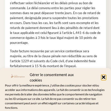
s’effectuer selon l’échéancier et les délais prévus au bon de
commande. Le délai convenu entre les parties pour régler les
sommes dues ne peut dépasser trente jours. En cas de retard de
paiement, designajulie pourra suspendre toutes les prestations
en cours. Dans tous les cas, les tarifs sont sans escompte et les
retards de paiement donnent lieu à des pénalités de retard dont
le taux applicable est celui figurant à l’article L.441-6 du code de
commerce égales à 3 fois le taux légal majoré de 10 points de
pourcentage.
Toute facture recouvrée par un service contentieux sera
majorée, au titre de la clause pénale non réductible au sens de
l’article 1229 et suivants du Code civil, d’une indemnité fixée
forfaitairement à 15 % du montant de l’impayé.
Gérer le consentement aux
En aucun cas, les paiements ne peuvent être suspendus ni faire
l’objet d’une quelconque compensation sans l’accord écrit et
cookies
préalable de designajulie. Tout paiement partiel s’imputera
Pour offrir la meilleure expérience, j'utilise des cookies pour stocker et/ou
d’abord sur la partie non privilégiée de la créance, puis sur les
accéder aux informations des appareils. Le fait de consentir à ces technologies
me permets de traiter des données telles que le comportement de navigation
sommes dont l’exigibilité est la plus ancienne.
ou les ID uniques sur ce site. Le fait de ne pas consentir ou de retirer ton
Designajulie n’entend consentir aucun escompte pour paiement
consentement peut avoir un effet négatif sur certaines caractéristiques et
fonctions.
comptant ou à une date antérieure à celle résultant des