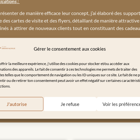
cations :
présenter de manière efficace leur concept, j’ai élaboré des supp
e des cartes de visite et des flyers, détaillant de manière attractiv
inés à attirer de nouveaux clients tout en constituant des cade
Gérer le consentement aux cookies
ffrir la meilleure expérience, j'utilise des cookies pour stocker et/ou accéder aux
ations des appareils. Le fait de consentir à ces technologies me permets de traiter des
ne du gîte Casanovas Home Love dans le but de présenter de manièr
s telles que le comportement de navigation ou les ID uniques sur ce site. Le fait de ne 
 offrir une expérience en ligne qui reflète fidèlement l’atmosphère c
tir ou de retirer ton consentement peut avoir un effet négatif sur certaines caractérist
ctions.
bjectif était de traduire l’essence même de Casanovas Home Love t
 l’enthousiasme des visiteurs.
J'autorise
Je refuse
Voir les préférenc