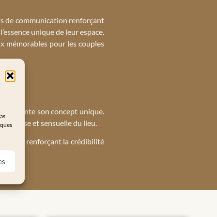
orts de communication renforçant
e l’essence unique de leur espace.
aux mémorables pour les couples
e captivante son concept unique.
pas
haleureuse et sensuelle du lieu.
iques
out en renforçant la crédibilité
es