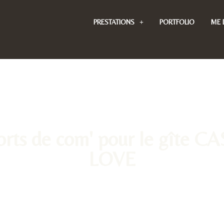
PRESTATIONS
PORTFOLIO
ME 
ports de com' pour le gît
LOVE