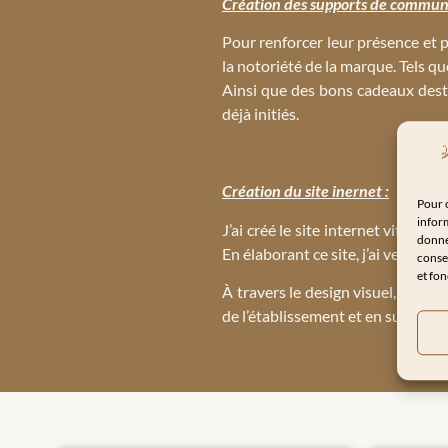
Création des supports de communi
Pour renforcer leur présence et 
la notoriété de la marque. Tels qu
Ainsi que des bons cadeaux dest
déjà initiés.
Création du site inernet :
Pour o
inform
J’ai créé le site internet vitri
donnée
En élaborant ce site, j’ai veillé à
consen
et fon
À travers le design visuel, mon o
de l’établissement et en suscitant