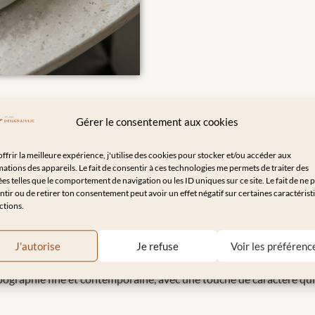
Gérer le consentement aux cookies
MA DÉMARCHE CRÉATIVE
ffrir la meilleure expérience, j'utilise des cookies pour stocker et/ou accéder aux
ations des appareils. Le fait de consentir à ces technologies me permets de traiter des
s telles que le comportement de navigation ou les ID uniques sur ce site. Le fait de ne 
tir ou de retirer ton consentement peut avoir un effet négatif sur certaines caractérist
ctions.
’objectif était clair : créer une identité qui reflète une
cuisine raffi
J'autorise
Je refuse
Voir les préférenc
légant
, où chaque détail évoque la délicatesse de leur univers.
ographie fine et contemporaine, avec une touche de caractère qui