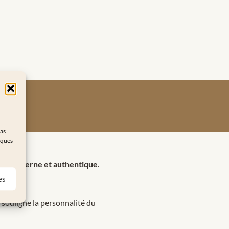
pas
iques
née, moderne et authentique
.
es
 souligne la personnalité du