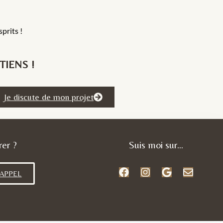
prits !
IENS !
Je discute de mon projet
rer ?
Suis moi sur...
 APPEL