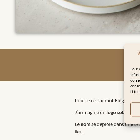
Pour o
inform
donnée
consen
et fon
Pour le restaurant
Élégusto
, l
J’ai imaginé un
logo sobre et é
Le
nom
se déploie dans une typ
lieu.