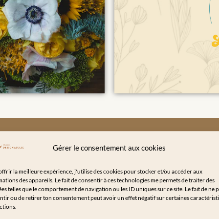
Gérer le consentement aux cookies
MA DÉMARCHE CRÉATIVE
ffrir la meilleure expérience, j'utilise des cookies pour stocker et/ou accéder aux
ations des appareils. Le fait de consentir à ces technologies me permets de traiter des
s telles que le comportement de navigation ou les ID uniques sur ce site. Le fait de ne 
tir ou de retirer ton consentement peut avoir un effet négatif sur certaines caractérist
ctions.
Symbolique des couleurs :