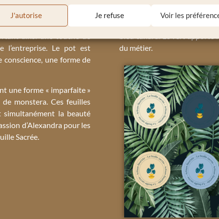
uilles de monstera en tant
La palette de couleurs de La 
J'autorise
Je refuse
Voir les préférenc
ralement reconnue pour ses
chaleur avec les couleurs jaunes
ortant ainsi une touche de
bleu canard. Le vert apporte i
e l’entreprise. Le pot est
du métier.
ne conscience, une forme de
ent une forme « imparfaite »
s de monstera. Ces feuilles
t simultanément la beauté
passion d’Alexandra pour les
ille Sacrée.