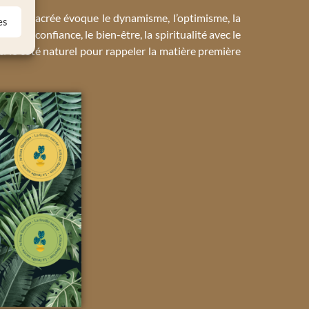
feuille sacrée évoque le dynamisme, l’optimisme, la
es
 et la confiance, le bien-être, la spiritualité avec le
ci le côté naturel pour rappeler la matière première