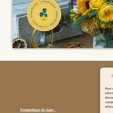
Pour o
inform
donnée
consen
et fon
Symbolique du logo :