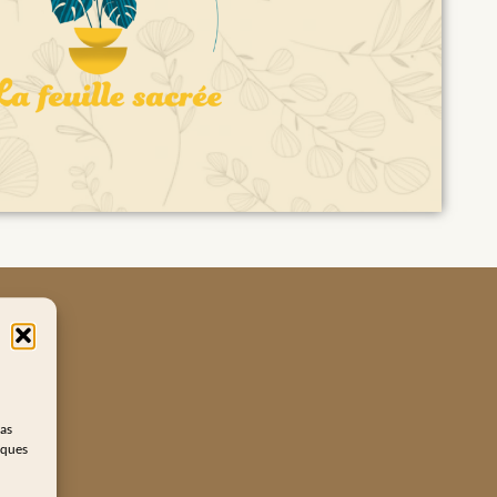
pas
iques