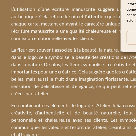
inform
L’utilisation d’une écriture manuscrite suggère une tou
donnée
consen
authentique. Cela refléte le soin et l’attention que la
créatri
et fon
chaque carte, mettant en avant le caractère unique et fait 
l’écriture manuscrite a une qualité chaleureuse et humaine
connexion émotionnelle avec les clients.
La fleur est souvent associée à la beauté, la nature, et la c
dans le logo, cela symbolise la beauté des créations de l’Atel
dans la nature. De plus, les fleurs symbolise la créativité e
importantes pour une créatrice. Cela suggère que les créati
belles, mais aussi le fruit d’une imagination florissante. 
sensation de délicatesse et d’élégance, ce qui peut refléte
créées par l’atelier.
En combinant ces éléments, le logo de l’Atelier Jolia réus
créativité, d’authenticité et de beauté naturelle, to
personnelle et chaleureuse avec ses clients. Les symbol
communiquer les valeurs et l’esprit de l’atelier, créant ain
et attrayante.