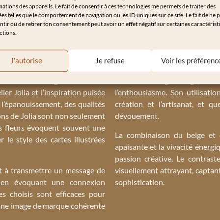
ations des appareils. Le fait de consentir à ces technologies me permets de traiter des
che personnelle, artisanale et
Le beige, couleur neutre associé
s telles que le comportement de navigation ou les ID uniques sur ce site. Le fait de ne 
tir ou de retirer ton consentement peut avoir un effet négatif sur certaines caractérist
ce de cartes illustrées
met dans
l’atelier valorise la beauté nat
ctions.
main de ses créations. De plus,
accueillante crée une atmosphèr
, ce qui peut aider à créer une
mariant bien avec d’autres coule
J'autorise
Je refuse
Voir les préférenc
suggérant que leurs cartes conv
roissance. En intégrant une fleur
La couleur rouge orangé, vive e
ier Jolia et l’inspiration puisée
l’enthousiasme. Son utilisati
t l’épanouissement, des qualités
création et l’artisanat, et 
ons de Jolia sont non seulement
dévouement.
Les fleurs évoquent souvent une
La combinaison du beige et d
r le style des cartes illustrées
apaisante et la vivacité énergi
passion créative. Le contrast
sit à transmettre un message de
visuellement attrayant, captan
ut en évoquant une connexion
sophistication.
es choisis sont efficaces pour
si une image de marque cohérente