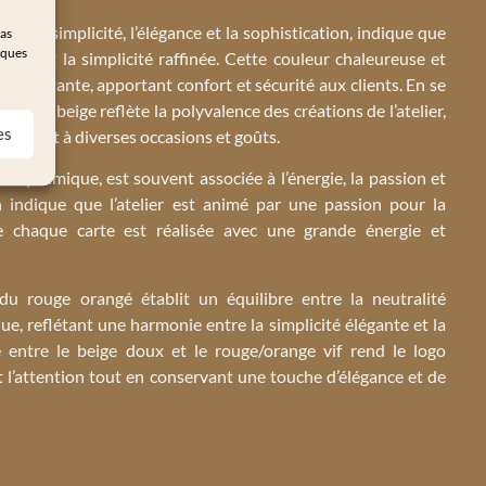
e à la simplicité, l’élégance et la sophistication, indique que
pas
iques
urelle et la simplicité raffinée. Cette couleur chaleureuse et
e invitante, apportant confort et sécurité aux clients. En se
urs, le beige reflète la polyvalence des créations de l’atelier,
es
iennent à diverses occasions et goûts.
t dynamique, est souvent associée à l’énergie, la passion et
on indique que l’atelier est animé par une passion pour la
que chaque carte est réalisée avec une grande énergie et
u rouge orangé établit un équilibre entre la neutralité
que, reflétant une harmonie entre la simplicité élégante et la
e entre le beige doux et le rouge/orange vif rend le logo
t l’attention tout en conservant une touche d’élégance et de